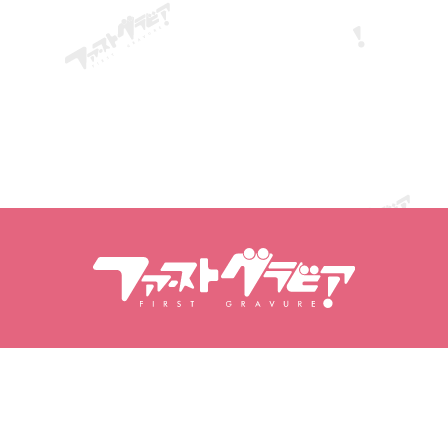
Modelleri ara
Arama İçeriği
Modeller
Ürünler
Model Sıralaması
Popüler Yayınlar
Videolar