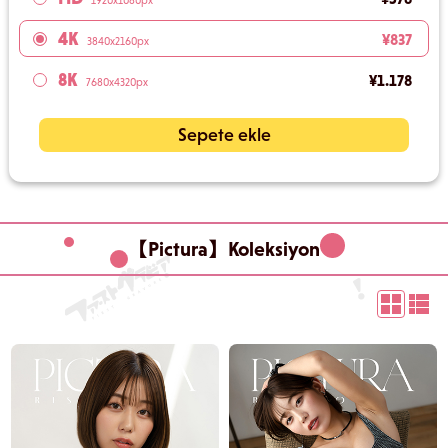
1920x1080px
4K
¥837
3840x2160px
8K
¥1.178
7680x4320px
Sepete ekle
【Pictura】Koleksiyon