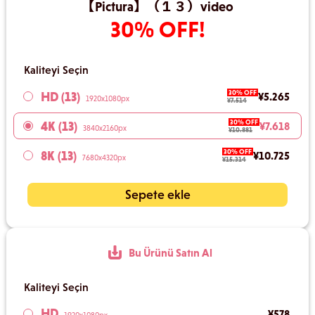
【Pictura】（１３）video
30% OFF!
Kaliteyi Seçin
30% OFF
HD (13)
¥5.265
1920x1080px
¥7.514
30% OFF
4K (13)
¥7.618
3840x2160px
¥10.881
30% OFF
8K (13)
¥10.725
7680x4320px
¥15.314
Sepete ekle
Bu Ürünü Satın Al
Kaliteyi Seçin
HD
¥578