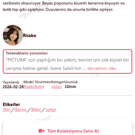
cazibesini doyuruyor. Beyaz poposunu küvetin kenarına koyuyor ve
lastik top gibi zıplatıyor. Duyularınız da onunla birlikte zıplıyor.
Risako
Yeteneklerin yorumları
"PICTURA" için yaptığım bu çekim, benim için çok kişisel bir
çalışma haline geldi. Isone Sahili'nin
...
devamını oku
Model
Yönetmen
Kategori
Uzunluk
Yayınlandı
Risako
Ruby
video
10min
2026-02-28
Etiketler
Wet
Banyo
Bikini
Şeffaf
／
／
／
Tüm Koleksiyonu Satın Al