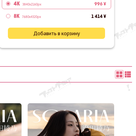
4K
996 ¥
3840x2160px
8K
1 414 ¥
7680x4320px
Добавить в корзину