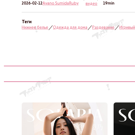
2026-02-12
Ayano Sumida
Ruby
19min
видео
Теги
Нижнее белье
Одежда для дома
Раздевание
Игривый
／
／
／