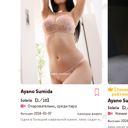
【Заним
Ayano Sumida
рейтин
Ayano S
Solaria 【1／10】
Очаровательно, среди пара
Solaria 【
Чтение
2026-02-07
видео
Выпущен:
Категория:
Одна в большой кафельной ванне. Аяно сидит на
202
Выпущен:
краю ванны, выглядя как актриса, стоящая на
Аяно носит о