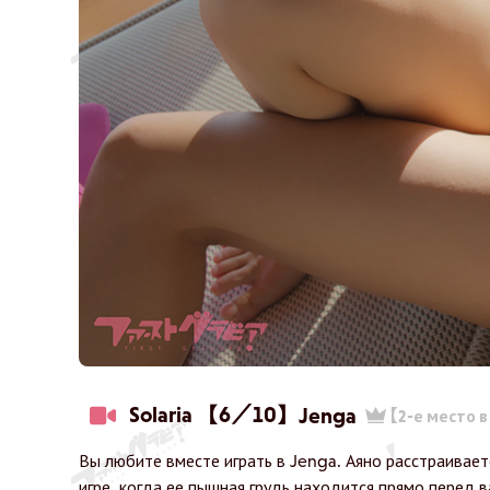
Solaria 【6／10】
Jenga
【2-е место 
Вы любите вместе играть в Jenga. Аяно расстраивает
игре, когда ее пышная грудь находится прямо перед в