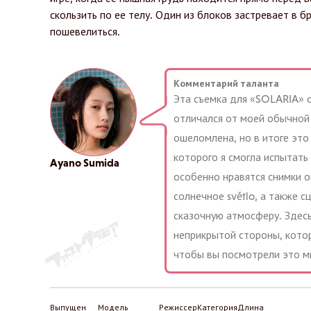
скользить по ее телу. Один из блоков застревает в 
пошевелиться.
Комментарий таланта
Эта съемка для «SOLARIA» 
отличался от моей обычной 
ошеломлена, но в итоге это
которого я смогла испытать
Ayano Sumida
особенно нравятся снимки о
солнечное světlo, а также с
сказочную атмосферу. Здесь
неприкрытой стороны, котор
чтобы вы посмотрели это мн
Выпущен
Модель
Режиссер
Категория
Длина