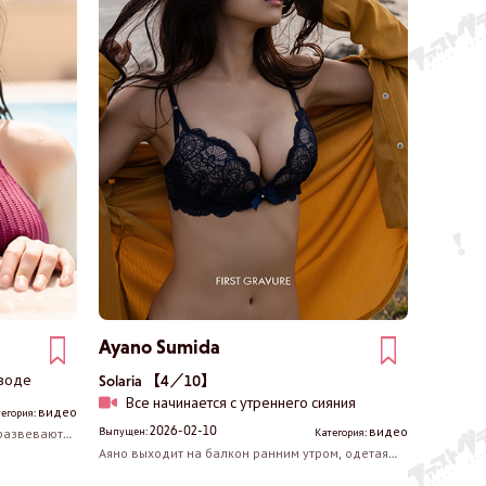
Ayano Sumida
 воде
Solaria 【4／10】
Все начинается с утреннего сияния
видео
егория:
2026-02-10
видео
Выпущен:
 развеваются
Категория:
ассейна
Аяно выходит на балкон ранним утром, одетая
, блестящие
только в нижнее белье и накинутую поверх него
. Возможно,