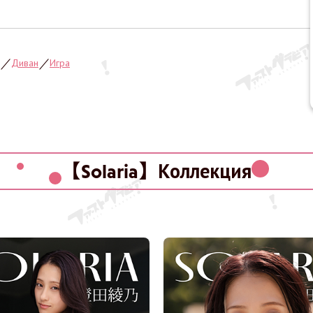
Диван
Игра
／
／
【Solaria】Коллекция