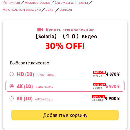
Интимный
Нижнее белье
Одежда для дома
／
／
／
На открытом воздухе
Закат
Балкон
／
／
Купить всю коллекцию
【Solaria】（１０）видео
30% OFF!
Выберите качество
30% OFF
HD (10)
4 870 ¥
1920x1080px
6 960 ¥
30% OFF
4K (10)
6 970 ¥
3840x2160px
9 960 ¥
30% OFF
8K (10)
9 900 ¥
7680x4320px
14 140 ¥
Добавить в корзину