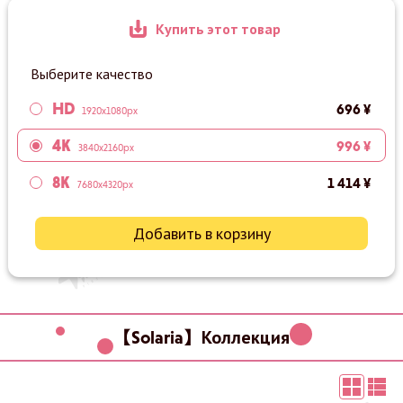
Купить этот товар
Выберите качество
HD
696 ¥
1920x1080px
4K
996 ¥
3840x2160px
8K
1 414 ¥
7680x4320px
Добавить в корзину
【Solaria】Коллекция