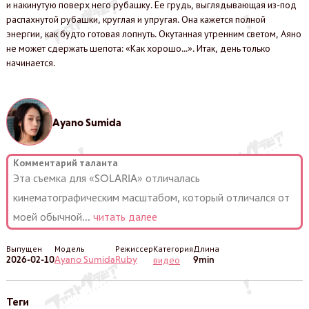
и накинутую поверх него рубашку. Ее грудь, выглядывающая из-под
распахнутой рубашки, круглая и упругая. Она кажется полной
энергии, как будто готовая лопнуть. Окутанная утренним светом, Аяно
не может сдержать шепота: «Как хорошо...». Итак, день только
начинается.
Ayano Sumida
Комментарий таланта
Эта съемка для «SOLARIA» отличалась
кинематографическим масштабом, который отличался от
моей обычной
...
читать далее
Выпущен
Модель
Режиссер
Категория
Длина
2026-02-10
Ayano Sumida
Ruby
9min
видео
Теги