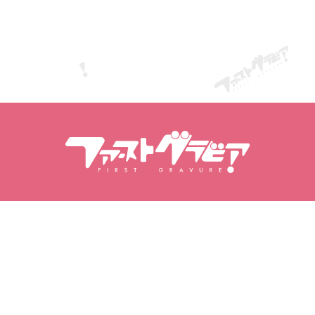
Inhalt suchen
Models suchen
Produkte
Models
Beliebte
Model-Ranking
Veröffentlichungen
Videos
Fotobücher
Fotoserien