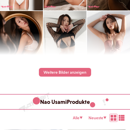
Weitere Bilder anzeigen
Nao UsamiProdukte
Alle
Neueste
▼
▼