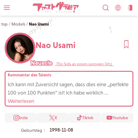
top
/
Models
/
Nao Usami
Nao Usami
Neueste
『Ein Sofa an einem sonnigen Ort』
Kommentar des Talents
Ich kann mit Zuversicht sagen, dass dies eine „perfekte
100 von 100 Punkten“ ist! Ich habe wirklich
...
Weiterlesen
Insta
X
Tiktok
Youtube
1998-11-08
Geburtstag：