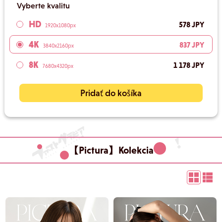
Vyberte kvalitu
HD
578 JPY
1920x1080px
4K
837 JPY
3840x2160px
8K
1 178 JPY
7680x4320px
Pridať do košíka
【Pictura】Kolekcia