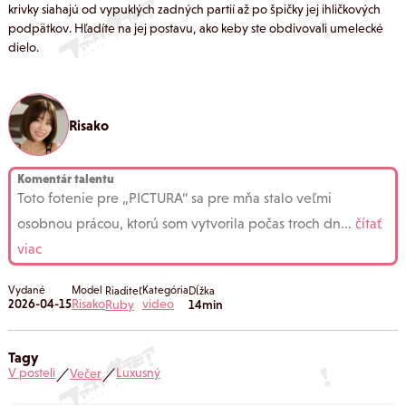
krivky siahajú od vypuklých zadných partií až po špičky jej ihličkových
podpätkov. Hľadíte na jej postavu, ako keby ste obdivovali umelecké
dielo.
Risako
Komentár talentu
Toto fotenie pre „PICTURA“ sa pre mňa stalo veľmi
osobnou prácou, ktorú som vytvorila počas troch dn
...
čítať
viac
Vydané
Model
Kategória
Riaditeľ
Dĺžka
2026-04-15
Risako
video
Ruby
14min
Tagy
V posteli
Luxusný
Večer
／
／