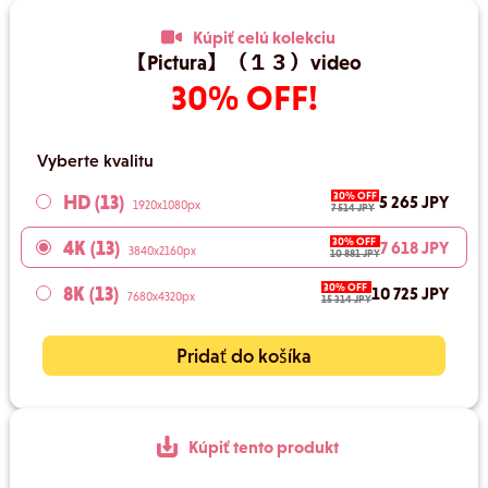
Kúpiť celú kolekciu
【Pictura】（１３）video
30% OFF!
Vyberte kvalitu
30% OFF
HD (13)
5 265 JPY
1920x1080px
7 514 JPY
30% OFF
4K (13)
7 618 JPY
3840x2160px
10 881 JPY
30% OFF
8K (13)
10 725 JPY
7680x4320px
15 314 JPY
Pridať do košíka
Kúpiť tento produkt