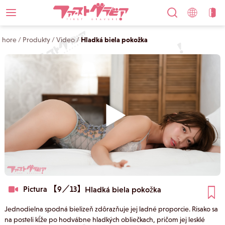
hore
/
Produkty
/
Video
/
Hladká biela pokožka
Pictura 【9／13】
Hladká biela pokožka
Jednodielna spodná bielizeň zdôrazňuje jej ladné proporcie. Risako sa
na posteli kĺže po hodvábne hladkých obliečkach, pričom jej lesklé