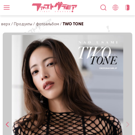
верх
/
Продукты
/
фотоальбом
/
TWO TONE