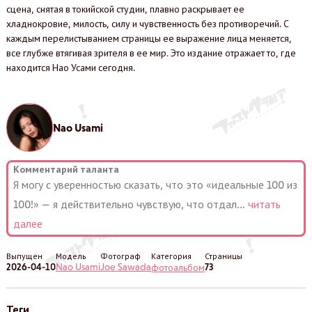
сцена, снятая в токийской студии, плавно раскрывает ее
хладнокровие, милость, силу и чувственность без противоречий. С
каждым перелистыванием страницы ее выражение лица меняется,
все глубже втягивая зрителя в ее мир. Это издание отражает то, где
находится Нао Усами сегодня.
Nao Usami
Комментарий таланта
Я могу с уверенностью сказать, что это «идеальные 100 из
100!» — я действительно чувствую, что отдал
...
читать
далее
Выпущен
Модель
Фотограф
Категория
Страницы
2026-04-10
Nao Usami
Joe Sawada
73
фотоальбом
Теги