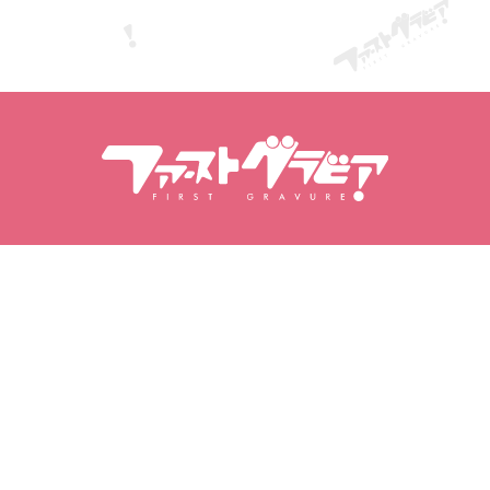
Inhalt suchen
Models suchen
Produkte
Models
Beliebte
Model-Ranking
Veröffentlichungen
Videos
Fotobücher
Fotoserien
Meine Gravure
Meine Favoriten