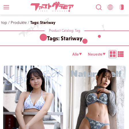
top
/
Produkte
/
Tags: Stariway
Product Catalog: Tag
Tags: Stariway
Alle
Neueste
▼
▼